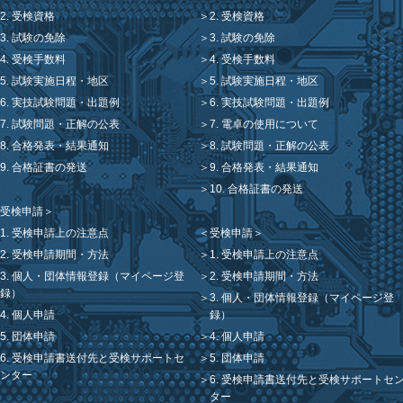
2. 受検資格
2. 受検資格
3. 試験の免除
3. 試験の免除
4. 受検手数料
4. 受検手数料
5. 試験実施日程・地区
5. 試験実施日程・地区
6. 実技試験問題・出題例
6. 実技試験問題・出題例
7. 試験問題・正解の公表
7. 電卓の使用について
8. 合格発表・結果通知
8. 試験問題・正解の公表
9. 合格証書の発送
9. 合格発表・結果通知
10. 合格証書の発送
受検申請＞
＜受検申請＞
1. 受検申請上の注意点
2. 受検申請期間・方法
1. 受検申請上の注意点
3. 個人・団体情報登録（マイページ登
2. 受検申請期間・方法
録）
3. 個人・団体情報登録（マイページ登
4. 個人申請
録）
5. 団体申請
4. 個人申請
6. 受検申請書送付先と受検サポートセ
5. 団体申請
ンター
6. 受検申請書送付先と受検サポートセ
ター