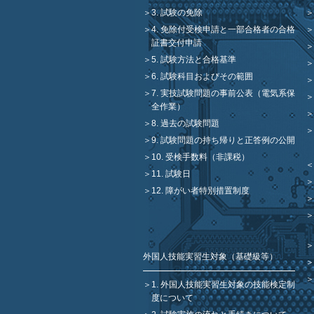
3. 試験の免除
4. 免除付受検申請と一部合格者の合格
証書交付申請
5. 試験方法と合格基準
6. 試験科目およびその範囲
7. 実技試験問題の事前公表（電気系保
全作業）
8. 過去の試験問題
9. 試験問題の持ち帰りと正答例の公開
10. 受検手数料（非課税）
＜
11. 試験日
12. 障がい者特別措置制度
外国人技能実習生対象（基礎級等）
1. 外国人技能実習生対象の技能検定制
度について