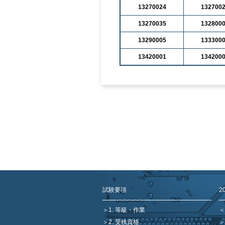
13270024
132700
13270035
132800
13290005
133300
13420001
134200
試験要項
2
＜
1. 等級・作業
2. 受検資格