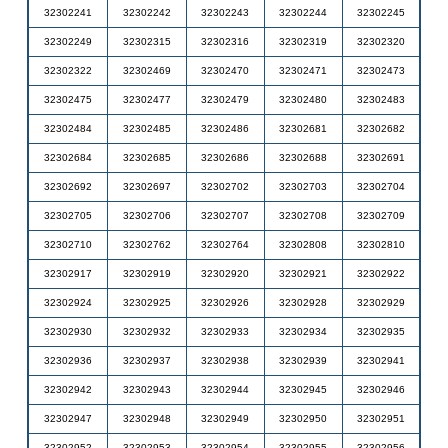
32302241
32302242
32302243
32302244
32302245
32302249
32302315
32302316
32302319
32302320
32302322
32302469
32302470
32302471
32302473
32302475
32302477
32302479
32302480
32302483
32302484
32302485
32302486
32302681
32302682
32302684
32302685
32302686
32302688
32302691
32302692
32302697
32302702
32302703
32302704
32302705
32302706
32302707
32302708
32302709
32302710
32302762
32302764
32302808
32302810
32302917
32302919
32302920
32302921
32302922
32302924
32302925
32302926
32302928
32302929
32302930
32302932
32302933
32302934
32302935
32302936
32302937
32302938
32302939
32302941
32302942
32302943
32302944
32302945
32302946
32302947
32302948
32302949
32302950
32302951
32302952
32302953
32302954
32302955
32302956